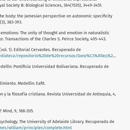
al Society B: Biological Sciences, 364(1535), 3449-3451.
 the body: the Jamesian perspective on autonomic specificity
(3), 383-393.
f emotions: The unity of thought and emotion in naturalistic
r. Transactions of the Charles S. Peirce Society, 405-443.
 (vol. 1). Editorial Cervantes. Recuperado de
io%20de%20recursos/Gonz%C3%A1lez,%20Fernando/Gonzalez%20Fernando_Mi%20Simon%20Bolivar.pdf
Medellín: Pontificia Universidad Bolivariana. Recuperado de
imiento. Medellín: Eafit.
n y la filosofía cristiana. Revista Universidad de Antioquia, 4,
? Mind, 9, 188-205.
psychology. The University of Adelaide Library. Recuperado de
ames/william/principles/complete.html