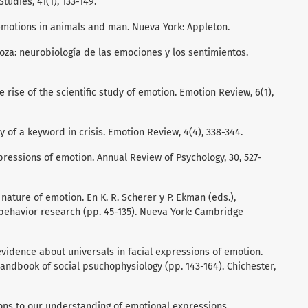
udies, 41(1), 133-149.
 emotions in animals and man. Nueva York: Appleton.
oza: neurobiología de las emociones y los sentimientos.
e rise of the scientific study of emotion. Emotion Review, 6(1),
ry of a keyword in crisis. Emotion Review, 4(4), 338-344.
expressions of emotion. Annual Review of Psychology, 30, 527-
nature of emotion. En K. R. Scherer y P. Ekman (eds.),
ehavior research (pp. 45-135). Nueva York: Cambridge
vidence about universals in facial expressions of emotion.
andbook of social psuchophysiology (pp. 143-164). Chichester,
ions to our understanding of emotional expressions.