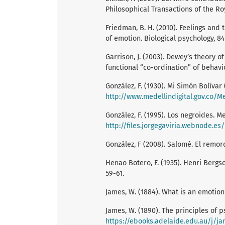
Philosophical Transactions of the Roy
Friedman, B. H. (2010). Feelings and
of emotion. Biological psychology, 84
Garrison, J. (2003). Dewey’s theory o
functional “co-ordination” of behavio
González, F. (1930). Mi Simón Bolívar
http://www.medellindigital.gov.co/Mediateca/repositor
González, F. (1995). Los negroides. 
http://files.jorgegaviria.webnode.es/
González, F (2008). Salomé. El remord
Henao Botero, F. (1935). Henri Bergso
59-61.
James, W. (1884). What is an emotion
James, W. (1890). The principles of 
https://ebooks.adelaide.edu.au/j/j