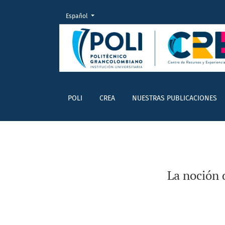
Cambiar el idioma. El actual es:
Español
La noción de ‘emoción’: de la filosofía moral a
POLI
CREA
NUESTRAS PUBLICACIONES
La noción d