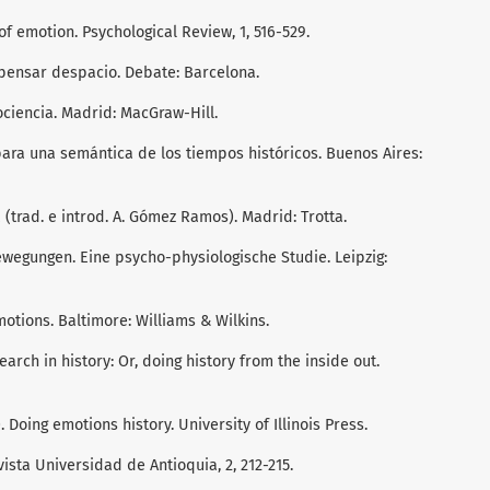
of emotion. Psychological Review, 1, 516-529.
 pensar despacio. Debate: Barcelona.
ociencia. Madrid: MacGraw-Hill.
 para una semántica de los tiempos históricos. Buenos Aires:
a (trad. e introd. A. Gómez Ramos). Madrid: Trotta.
ewegungen. Eine psycho-physiologische Studie. Leipzig:
emotions. Baltimore: Williams & Wilkins.
search in history: Or, doing history from the inside out.
3). Doing emotions history. University of Illinois Press.
vista Universidad de Antioquia, 2, 212-215.