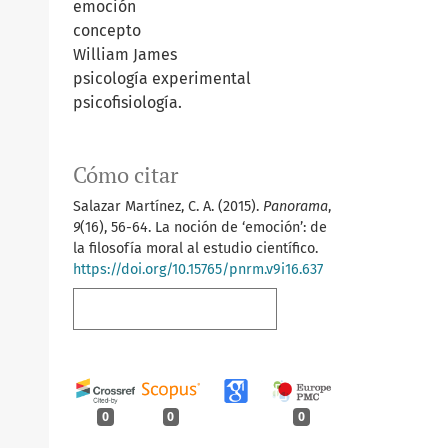
emoción
concepto
William James
psicología experimental
psicofisiología.
Cómo citar
Salazar Martínez, C. A. (2015).
Panorama
,
9
(16), 56-64. La noción de ‘emoción’: de
la filosofía moral al estudio científico.
https://doi.org/10.15765/pnrm.v9i16.637
Más formatos de cita
0
0
0