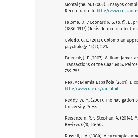
Montaigne, M. (2003). Ensayos compl
Recuperado de
http://www.cervante
Paloma, O. y Leonardo, G. (s. f.). El
(1886-1917) (Tesis de doctorado, Un
Oviedo, G. L. (2012). Colombian appr
psychology, 15(4), 291.
Palencik, J. T. (2007). William James
Transactions of the Charles S. Peirce
769-786.
Real Academia Española (2001). Dic
http://www.rae.es/rae.html
Reddy, W. M. (2001). The navigation 
University Press.
Reisenzein, R. y Stephan, A. (2014).
Review, 6(1), 35-46.
Russell, J. A. (1980). A circumplex mo