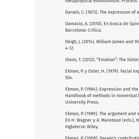
metaphysical evolutionism. Process St
Darwin, C. (1873). The expression of
Damasio, A. (2010). En busca de Spin
Barcelona: Crítica.
Deigh, J. (2014). William James and th
4-12.
Dixon, T. (2012). “Emotion”: The histo
Ekman, P. y Oster, H. (1979). Facial 
554.
Ekman, P. (1984). Expression and the 
Handbook of methods in nonverbal b
University Press.
Ekman, P. (1989). The argument and e
En H. Wagner y A. Manstead (eds.), H
Inglaterra: Wiley.
Ekman, P. (2009). Darwin’s contribut