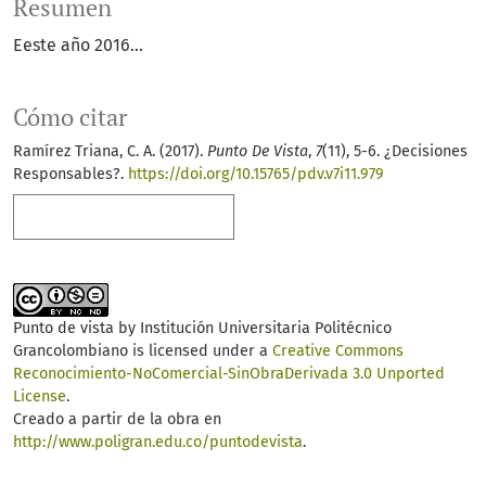
Resumen
Eeste año 2016...
Cómo citar
Ramírez Triana, C. A. (2017).
Punto De Vista
,
7
(11), 5-6. ¿Decisiones
Responsables?.
https://doi.org/10.15765/pdv.v7i11.979
Más formatos de cita
Punto de vista
by
Institución Universitaria Politécnico
Grancolombiano
is licensed under a
Creative Commons
Reconocimiento-NoComercial-SinObraDerivada 3.0 Unported
License
.
Creado a partir de la obra en
http://www.poligran.edu.co/puntodevista
.