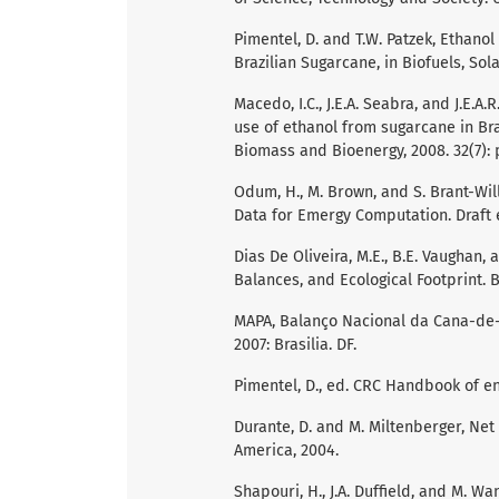
Pimentel, D. and T.W. Patzek, Ethano
Brazilian Sugarcane, in Biofuels, So
Macedo, I.C., J.E.A. Seabra, and J.E.
use of ethanol from sugarcane in Bra
Biomass and Bioenergy, 2008. 32(7): 
Odum, H., M. Brown, and S. Brant-W
Data for Emergy Computation. Draft ed
Dias De Oliveira, M.E., B.E. Vaughan, 
Balances, and Ecological Footprint. B
MAPA, Balanço Nacional da Cana-de-Aç
2007: Brasilia. DF.
Pimentel, D., ed. CRC Handbook of ene
Durante, D. and M. Miltenberger, Net
America, 2004.
Shapouri, H., J.A. Duffield, and M. W