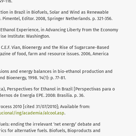
49-116.
ction in Brazil in Biofuels, Solar and Wind as Renewable
 Pimentel, Editor. 2008, Springer Netherlands. p. 321-356.
e Ethanol Experience, in Advancing Liberty From the Economy
ise Institute: Washington.
nd C.E.F. Vian, Bioenergy and the Rise of Sugarcane-Based
agazine of food, farm and resource issues. 2006, America
sions and energy balances in bio-ethanol production and
nd Bioenergy, 1998. 14(1): p. 77-81.
), Perspectives for Ethanol in Brazil [Perspectivas para o
dernos de Energia EPE. 2008: Brasília. p. 36.
cess 2010 [cited 31/07/2010]; Available from:
tucional/ing/academia/alcool.asp
.
ofuels: ending the irrelevant ‘net energy’ debate and
cs for alternative fuels. Biofuels, Bioproducts and