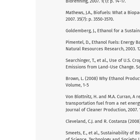
Biorefining, 2007. 1(1): p. 14-17.
Mathews, J.A., Biofuels: What a Biop
2007. 35(7): p. 3550-3570.
Goldemberg, J., Ethanol for a Sustain
Pimentel, D., Ethanol Fuels: Energy 
Natural Resources Research, 2003. 12(
Searchinger, T., et al., Use of U.S.
Emissions from Land-Use Change. Scie
Brown, L. (2008) Why Ethanol Product
Volume, 1-5
Von Blottnitz, H. and M.A. Curran, A
transportation fuel from a net energ
Journal of Cleaner Production, 2007. 1
Cleveland, C.J. and R. Costanza (200
Smeets, E., et al., Sustainability of
of Science, Technology and Society: 