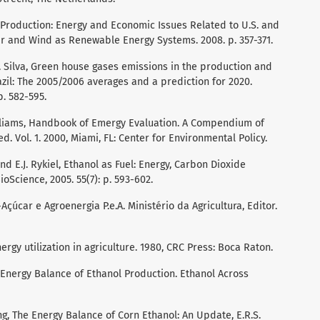
l Production: Energy and Economic Issues Related to U.S. and
lar and Wind as Renewable Energy Systems. 2008. p. 357-371.
A.R. Silva, Green house gases emissions in the production and
zil: The 2005/2006 averages and a prediction for 2020.
p. 582-595.
illiams, Handbook of Emergy Evaluation. A Compendium of
. Vol. 1. 2000, Miami, FL: Center for Environmental Policy.
and E.J. Rykiel, Ethanol as Fuel: Energy, Carbon Dioxide
ioScience, 2005. 55(7): p. 593-602.
úcar e Agroenergia P.e.A. Ministério da Agricultura, Editor.
rgy utilization in agriculture. 1980, CRC Press: Boca Raton.
 Energy Balance of Ethanol Production. Ethanol Across
ang, The Energy Balance of Corn Ethanol: An Update, E.R.S.