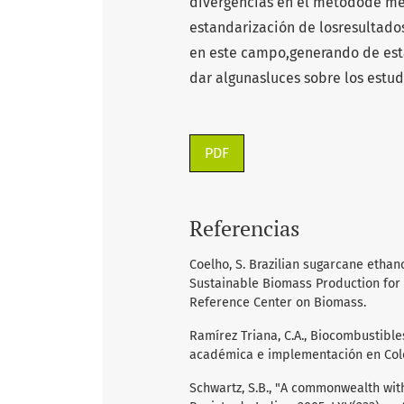
divergencias en el métodode medi
estandarización de losresultado
en este campo,generando de esta
dar algunasluces sobre los estud
PDF
Referencias
Coelho, S. Brazilian sugarcane etha
Sustainable Biomass Production for 
Reference Center on Biomass.
Ramírez Triana, C.A., Biocombustible
académica e implementación en Colomb
Schwartz, S.B., "A commonwealth withi