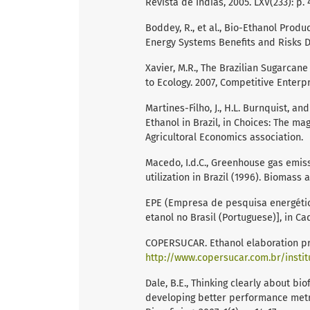
Revista de Indias, 2005. LXV(233): p. 
Boddey, R., et al., Bio-Ethanol Produ
Energy Systems Benefits and Risks D.
Xavier, M.R., The Brazilian Sugarcan
to Ecology. 2007, Competitive Enterpr
Martines-Filho, J., H.L. Burnquist, a
Ethanol in Brazil, in Choices: The m
Agricultoral Economics association.
Macedo, I.d.C., Greenhouse gas emis
utilization in Brazil (1996). Biomass a
EPE (Empresa de pesquisa energética
etanol no Brasil (Portuguese)], in Ca
COPERSUCAR. Ethanol elaboration pro
http://www.copersucar.com.br/insti
Dale, B.E., Thinking clearly about bi
developing better performance metri