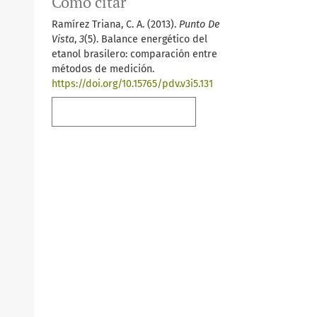
Cómo citar
Ramírez Triana, C. A. (2013).
Punto De
Vista
,
3
(5). Balance energético del
etanol brasilero: comparación entre
métodos de medición.
https://doi.org/10.15765/pdv.v3i5.131
Más formatos de cita