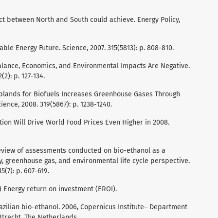
act between North and South could achieve. Energy Policy,
able Energy Future. Science, 2007. 315(5813): p. 808-810.
Balance, Economics, and Environmental Impacts Are Negative.
2): p. 127-134.
 Croplands for Biofuels Increases Greenhouse Gases Through
nce, 2008. 319(5867): p. 1238-1240.
ion Will Drive World Food Prices Even Higher in 2008.
 review of assessments conducted on bio-ethanol as a
y, greenhouse gas, and environmental life cycle perspective.
5(7): p. 607-619.
8) Energy return on investment (EROI).
 Brazilian bio-ethanol. 2006, Copernicus Institute– Department
Utrecht, The Netherlands.