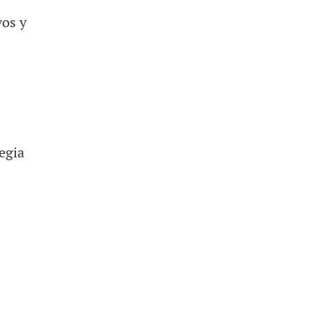
vos y
egia