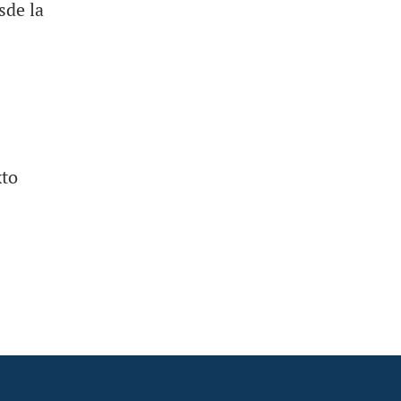
sde la
xto