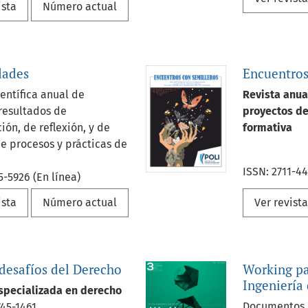
ista
Número actual
dades
Encuentros
ientífica anual de
Revista anua
 resultados de
proyectos de
ión, de reflexión, y de
formativa
de procesos y prácticas de
ISSN: 2711-44
5-5926 (En línea)
ista
Número actual
Ver revist
desafíos del Derecho
Working pa
Ingeniería
specializada en derecho
Documentos d
745-1461