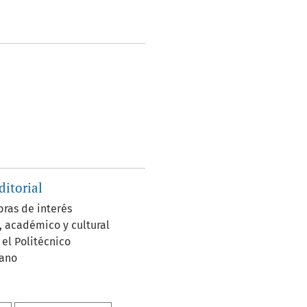
ditorial
bras de interés
o, académico y cultural
 el Politécnico
ano
al:
978-958-5142