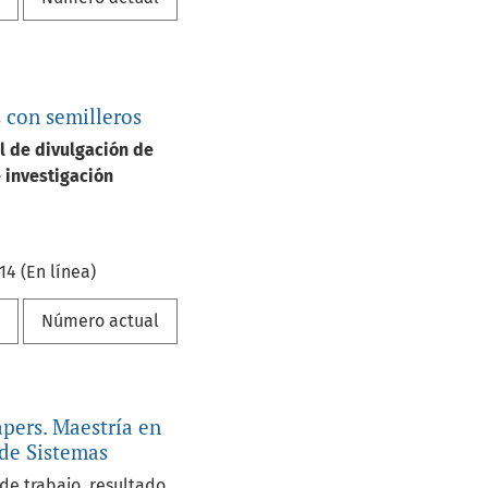
 con semilleros
l de divulgación de
 investigación
14 (En línea)
a
Número actual
pers. Maestría en
 de Sistemas
e trabajo, resultado