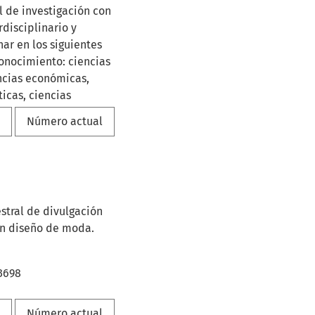
l de investigación con
rdisciplinario y
nar en los siguientes
nocimiento: ciencias
encias económicas,
ticas, ciencias
dministración,
a
Número actual
ngenierías y
n
580X / E-ISSN: 2027-
stral de divulgación
n diseño de moda.
-3698
a
Número actual