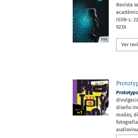
Revista s
académic
ISSN-L: 2
923X
Ver rev
Prototy
Prototyp
divulgaci
diseño in
modas, di
fotografí
audiovisu
E-ISSN: 2