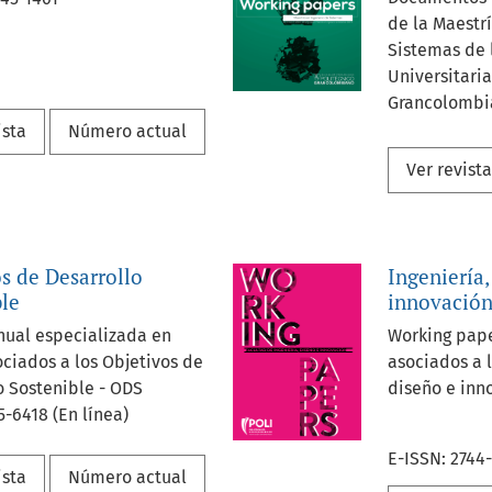
de la Maestr
Sistemas de l
Universitaria
Grancolombi
ista
Número actual
Ver revist
s de Desarrollo
Ingeniería,
ble
innovació
nual especializada en
Working pape
ciados a los Objetivos de
asociados a l
o Sostenible - ODS
diseño e inn
5-6418 (En línea)
E-ISSN: 2744
ista
Número actual