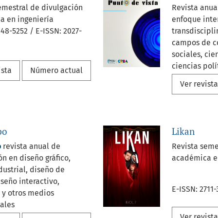
emestral de divulgación
Revista anua
a en ingeniería
enfoque inte
248-5252 / E-ISSN: 2027-
transdiscipli
campos de co
sociales, ci
ciencias polí
ista
Número actual
contables, a
Ver revist
psicología, i
comunicació
po
Likan
ISSN-L: 0123-
5153
o
revista anual de
Revista seme
ón en diseño gráfico,
académica e
dustrial, diseño de
seño interactivo,
E-ISSN: 2711
a y otros medios
ales
590-7743
Ver revist