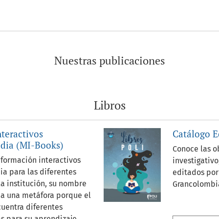
Nuestras publicaciones
Libros
nteractivos
Catálogo E
dia (MI-Books)
Conoce las o
 formación interactivos
investigativ
a para las diferentes
editados por
la institución, su nombre
Grancolombi
e a una metáfora porque el
cuentra diferentes
ISBN Editori
s para su aprendizaje,