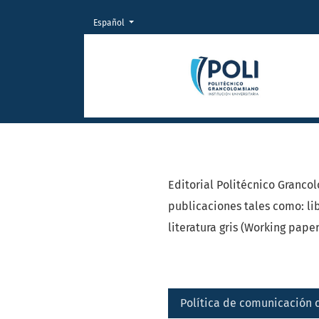
Cambiar el idioma. El actual es:
Español
CREA - Politécnico Grancolom
Editorial Politécnico Granco
publicaciones tales como: lib
literatura gris (Working paper
Política de comunicación c