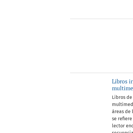
##journal.journals##
Libros i
multime
Libros de
multimedi
áreas de 
se refier
lector en
secuencia