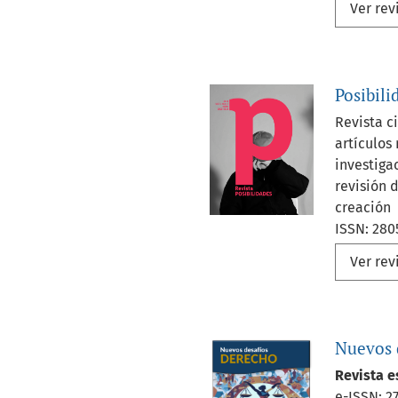
Ver rev
Posibili
Revista c
artículos
investigac
revisión 
creación
ISSN: 280
Ver rev
Nuevos 
Revista e
e-ISSN: 2