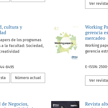
Ver revist
, cultura y
Working Pa
dad
gerencia e
mercadeo
apers de los programas
Working pape
 a la Facultad: Sociedad,
gerencia est
 creatividad
E-ISSN: 2500
744-8495
ista
Número actual
Ver revist
d de Negocios,
Revista alt