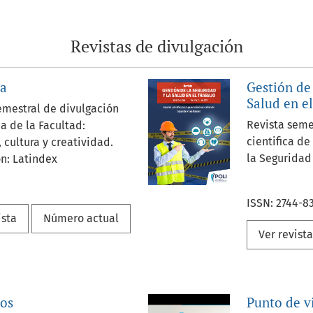
número de lectores,
 catálogo editorial de
Revistas de divulgación
ón y contribuye con la
ón del conocimiento en
s espacios académicos.
ea
Gestión de 
Salud en e
emestral de divulgación
orial:
978-958-5142
Revista seme
 de la Facultad:
cientifica d
 cultura y creatividad.
la Seguridad
n: Latindex
ISSN: 2744-83
794-3159 / E-ISSN: 2145-
ista
Número actual
Ver revist
os
Punto de v