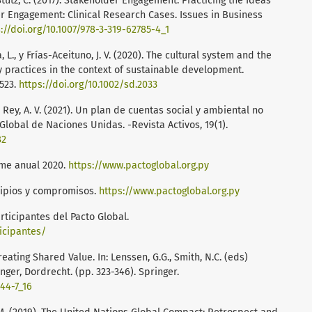
y Stutz, C. (2017). Stakeholder Engagement: Practicing the Ideas
er Engagement: Clinical Research Cases. Issues in Business
://doi.org/10.1007/978-3-319-62785-4_1
 L., y Frías-Aceituno, J. V. (2020). The cultural system and the
 practices in the context of sustainable development.
-523.
https://doi.org/10.1002/sd.2033
zi Rey, A. V. (2021). Un plan de cuentas social y ambiental no
 Global de Naciones Unidas. -Revista Activos, 19(1).
82
rme anual 2020.
https://www.pactoglobal.org.py
ncipios y compromisos.
https://www.pactoglobal.org.py
articipantes del Pacto Global.
icipantes/
Creating Shared Value. In: Lenssen, G.G., Smith, N.C. (eds)
ger, Dordrecht. (pp. 323-346). Springer.
144-7_16