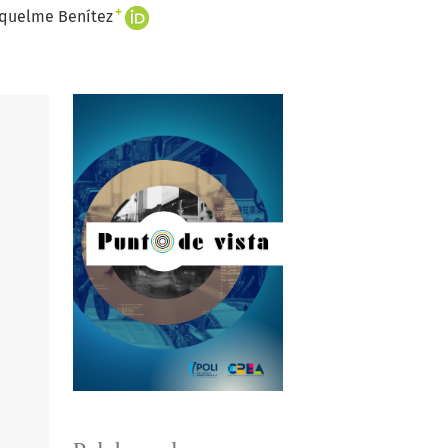
+
iquelme Benítez