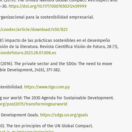
 M. (2019). The United Nations Global Compact: Retrospect and
6-30.
https://doi.org/10.1177/0007650312459999
organizacional para la sostenibilidad empresarial.
p/coodes/article/download/450/823
23). El impacto de las prácticas sostenibles en el desempeño
ón de la literatura. Revista Científica Visión de Futuro, 28 (1),
isiondefuturo.2023.28.01.006.es
E. (2016). The private sector and the SDGs: The need to move
ble Development, 24(6), 371-382.
stenibilidad.
https://www.tigo.com.py
ng our world: The 2030 Agenda for Sustainable Development.
org/post2015/transformingourworld
e Development Goals.
https://sdgs.un.org/goals
0). The ten principles of the UN Global Compact.