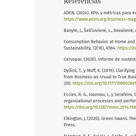
Referencias
ADEN. (2024). KPIs y métricas para e
https://www.aden.org/business-maga
Banytė, J., Šalčiuvienė, L., Dovalienė, 
Consumption Behavior at Home and in
Sustainability, 12(16), 6564.
https://d
Cervepar. (2020). Informe de susten
Dyllick, T., y Muff, K. (2019). Clarif
from Business-as-Usual to True Busin
250.
https://doi.org/10.1177/10860266
Eccles, R. G., Ioannou, I., y Serafeim
organizational processes and perfor
https://doi.org/10.1287/mnsc.2014.19
Elkington, J. (2020). Green Swans: 
Press.