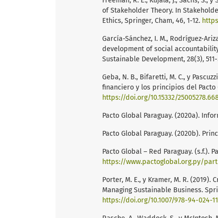
Freeman, R. E., Kujala, J., Sachs, S., 
of Stakeholder Theory. In Stakehold
Ethics, Springer, Cham, 46, 1-12.
https
García-Sánchez, I. M., Rodríguez-Ariza,
development of social accountability
Sustainable Development, 28(3), 511
Geba, N. B., Bifaretti, M. C., y Pascuz
financiero y los principios del Pacto
https://doi.org/10.15332/25005278.66
Pacto Global Paraguay. (2020a). Info
Pacto Global Paraguay. (2020b). Pri
Pacto Global – Red Paraguay. (s.f.). P
https://www.pactoglobal.org.py/part
Porter, M. E., y Kramer, M. R. (2019). 
Managing Sustainable Business. Sprin
https://doi.org/10.1007/978-94-024-1