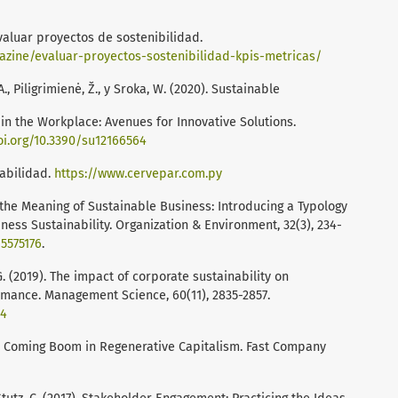
valuar proyectos de sostenibilidad.
zine/evaluar-proyectos-sostenibilidad-kpis-metricas/
A., Piligrimienė, Ž., y Sroka, W. (2020). Sustainable
 the Workplace: Avenues for Innovative Solutions.
oi.org/10.3390/su12166564
tabilidad.
https://www.cervepar.com.py
ying the Meaning of Sustainable Business: Introducing a Typology
ess Sustainability. Organization & Environment, 32(3), 234-
15575176
.
, G. (2019). The impact of corporate sustainability on
mance. Management Science, 60(11), 2835-2857.
84
The Coming Boom in Regenerative Capitalism. Fast Company