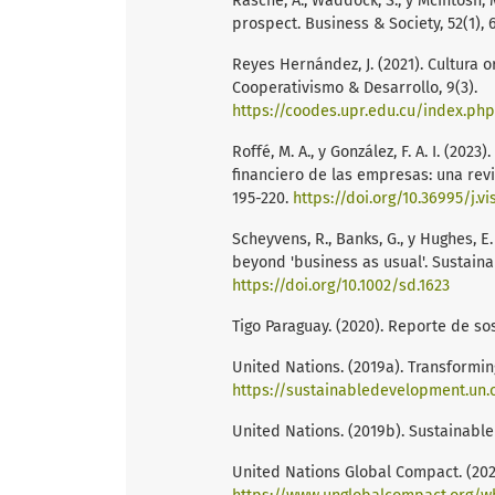
Rasche, A., Waddock, S., y McIntosh,
prospect. Business & Society, 52(1), 
Reyes Hernández, J. (2021). Cultura 
Cooperativismo & Desarrollo, 9(3).
https://coodes.upr.edu.cu/index.ph
Roffé, M. A., y González, F. A. I. (20
financiero de las empresas: una revisi
195-220.
https://doi.org/10.36995/j.v
Scheyvens, R., Banks, G., y Hughes, 
beyond 'business as usual'. Sustaina
https://doi.org/10.1002/sd.1623
Tigo Paraguay. (2020). Reporte de so
United Nations. (2019a). Transformi
https://sustainabledevelopment.un.
United Nations. (2019b). Sustainabl
United Nations Global Compact. (202