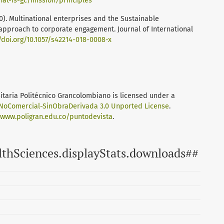
at-is-gc/mission/principles
020). Multinational enterprises and the Sustainable
 approach to corporate engagement. Journal of International
/doi.org/10.1057/s42214-018-0008-x
sitaria Politécnico Grancolombiano
is licensed under a
oComercial-SinObraDerivada 3.0 Unported License
.
/www.poligran.edu.co/puntodevista
.
lthSciences.displayStats.downloads##