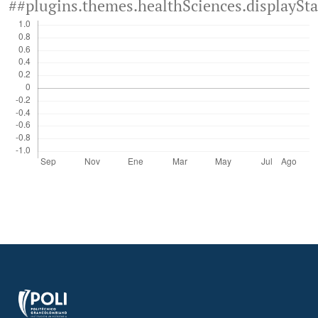
##plugins.themes.healthSciences.displaySt