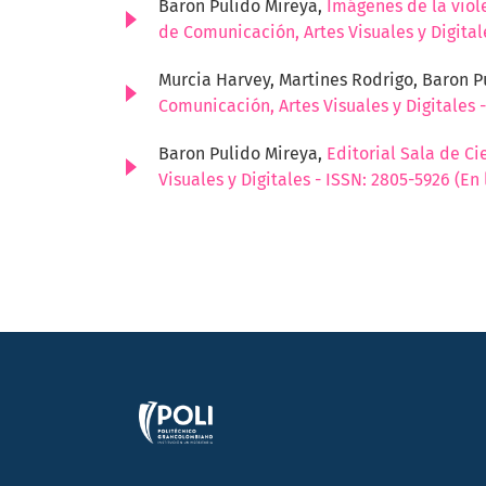
Baron Pulido Mireya,
Imágenes de la viol
de Comunicación, Artes Visuales y Digitale
Murcia Harvey, Martines Rodrigo, Baron P
Comunicación, Artes Visuales y Digitales -
Baron Pulido Mireya,
Editorial Sala de Ci
Visuales y Digitales - ISSN: 2805-5926 (En 