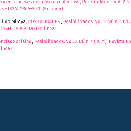
encia, procesos de creación colectiva
,
Posibilidades: Vol. 2 N
s - ISSN: 2805-5926 (En línea)
ulido Mireya,
POSIBILIDADES
,
Posibilidades: Vol. 2 Núm. 1 (20
 ISSN: 2805-5926 (En línea)
encias Sociales
,
Posibilidades: Vol. 2 Núm. 1 (2021): Revista 
línea)