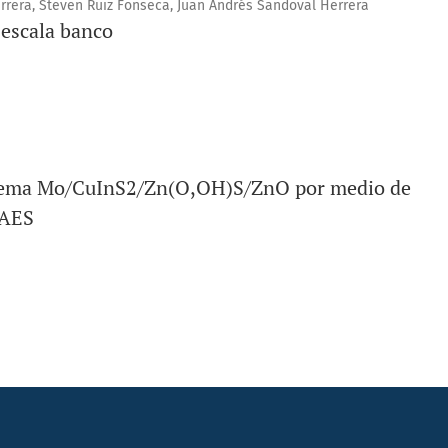
errera, Steven Ruiz Fonseca, Juan Andrés Sandoval Herrera
 escala banco
sistema Mo/CuInS2/Zn(O,OH)S/ZnO por medio de
 AES