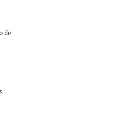
o de
s