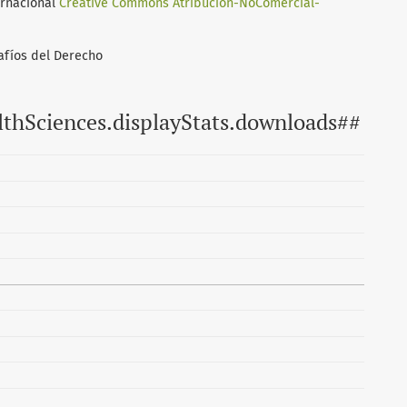
ernacional
Creative Commons Atribución-NoComercial-
afíos del Derecho
lthSciences.displayStats.downloads##