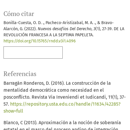
Cómo citar
Bonilla-Cuesta, O. D. ., Pacheco-Aristizabal, M. A. ., & Bravo-
Alarcón, G. (2022).
Nuevos desafíos Del Derecho
,
3
(1), 27-39. DE LA
REVOLUCIÓN FRANCESA A LA SEPTIMA PAPELETA.
https://doi.org/10.15765/rndd.v3i1.4096
Más formatos de cita
Referencias
Barragán Ronderos, D. (2016). La construcción de la
mentalidad democrática como necesidad en el
posconflicto. Revista Via Inveniendi et Iudicandi, 11(1), 37-
57.
https://repository.usta.edu.co/handle/11634/42285?
show=full
Blanco, C (2013). Aproximación a la noción de soberanía
estatal en el marco del proceso andino de integración.