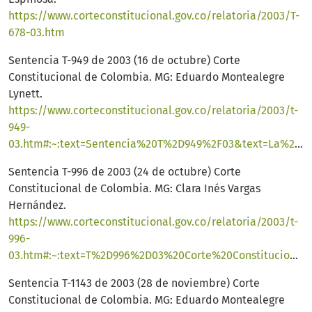
https://www.corteconstitucional.gov.co/relatoria/2003/T-
678-03.htm
Sentencia T-949 de 2003 (16 de octubre) Corte
Constitucional de Colombia. MG: Eduardo Montealegre
Lynett.
https://www.corteconstitucional.gov.co/relatoria/2003/t-
949-
03.htm#:~:text=Sentencia%20T%2D949%2F03&text=La%20Corte%20Constitucional%20comparte%20la,la%20Corte%20Suprema%20de%20Justicia
Sentencia T-996 de 2003 (24 de octubre) Corte
Constitucional de Colombia. MG: Clara Inés Vargas
Hernández.
https://www.corteconstitucional.gov.co/relatoria/2003/t-
996-
03.htm#:~:text=T%2D996%2D03%20Corte%20Constitucional%20de%20Colombia&text=Cuando%20el%20juez%20se%20desv%C3%ADa,se%20configura%20el%20defecto%20procedimental
Sentencia T-1143 de 2003 (28 de noviembre) Corte
Constitucional de Colombia. MG: Eduardo Montealegre