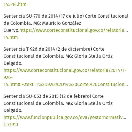
145-14.htm
Sentencia SU-770 de 2014 (17 de julio) Corte Constitucional
de Colombia. MG: Mauricio González
Cuervo.
https://www.corteconstitucional.gov.co/relatoria/2
14.htm
Sentencia T-926 de 2014 (2 de diciembre) Corte
Constitucional de Colombia. MG: Gloria Stella Ortiz
Delgado.
https://www.corteconstitucional.gov.co/relatoria/2014/T-
926-
14.htm#:~:text=T%2D926%2D14%20Corte%20Constitucional%20de%20Colombia&text=El%20defecto%20procedimental%20por%20exceso,la%20consecuente%20denegaci%C3%B3n%20de%20justicia
Sentencia SU-053 de 2015 (12 de febrero) Corte
Constitucional de Colombia. MG: Gloria Stella Ortiz
Delgado.
https://www.funcionpublica.gov.co/eva/gestornormativo/n
i=71913