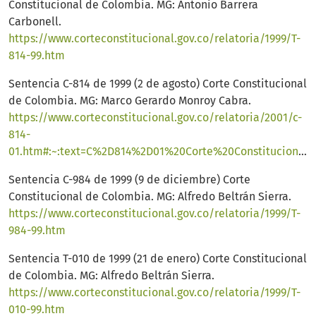
Constitucional de Colombia. MG: Antonio Barrera
Carbonell.
https://www.corteconstitucional.gov.co/relatoria/1999/T-
814-99.htm
Sentencia C-814 de 1999 (2 de agosto) Corte Constitucional
de Colombia. MG: Marco Gerardo Monroy Cabra.
https://www.corteconstitucional.gov.co/relatoria/2001/c-
814-
01.htm#:~:text=C%2D814%2D01%20Corte%20Constitucional%20de%20Colombia&text=La%20adopci%C3%B3n%20es%20el%20procedimiento,que%20biol%C3%B3gicamente%20no%20lo%20tienen.&text=Las%20consecuencias%20inmediatas%20de%20la,padre%20o%20madre%20a%20hijo
Sentencia C-984 de 1999 (9 de diciembre) Corte
Constitucional de Colombia. MG: Alfredo Beltrán Sierra.
https://www.corteconstitucional.gov.co/relatoria/1999/T-
984-99.htm
Sentencia T-010 de 1999 (21 de enero) Corte Constitucional
de Colombia. MG: Alfredo Beltrán Sierra.
https://www.corteconstitucional.gov.co/relatoria/1999/T-
010-99.htm