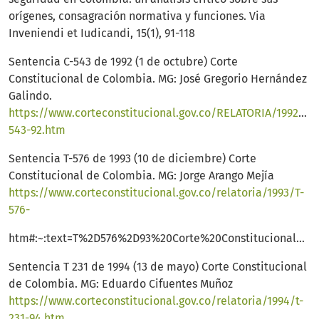
orígenes, consagración normativa y funciones. Via
Inveniendi et Iudicandi, 15(1), 91-118
Sentencia C-543 de 1992 (1 de octubre) Corte
Constitucional de Colombia. MG: José Gregorio Hernández
Galindo.
https://www.corteconstitucional.gov.co/RELATORIA/1992/C-
543-92.htm
Sentencia T-576 de 1993 (10 de diciembre) Corte
Constitucional de Colombia. MG: Jorge Arango Mejía
https://www.corteconstitucional.gov.co/relatoria/1993/T-
576-
htm#:~:text=T%2D576%2D93%20Corte%20Constitucional%20de%20Colombia&text=La%20v%C3%ADa%20de%20hecho%20es,las%20relativas%20a%20las%20pruebas.
Sentencia T 231 de 1994 (13 de mayo) Corte Constitucional
de Colombia. MG: Eduardo Cifuentes Muñoz
https://www.corteconstitucional.gov.co/relatoria/1994/t-
231-94.htm