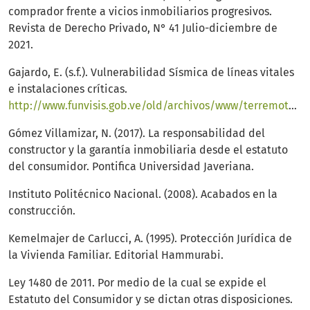
comprador frente a vicios inmobiliarios progresivos.
Revista de Derecho Privado, N° 41 Julio-diciembre de
2021.
Gajardo, E. (s.f.). Vulnerabilidad Sísmica de líneas vitales
e instalaciones críticas.
http://www.funvisis.gob.ve/old/archivos/www/terremoto/Papers/Doc033/doc033.htm#:~:text=Se%20definen%20como%20l%C3%ADneas%20vitales,%2C%20sistemas%20de%20transporte%2C%20etc
Gómez Villamizar, N. (2017). La responsabilidad del
constructor y la garantía inmobiliaria desde el estatuto
del consumidor. Pontifica Universidad Javeriana.
Instituto Politécnico Nacional. (2008). Acabados en la
construcción.
Kemelmajer de Carlucci, A. (1995). Protección Jurídica de
la Vivienda Familiar. Editorial Hammurabi.
Ley 1480 de 2011. Por medio de la cual se expide el
Estatuto del Consumidor y se dictan otras disposiciones.