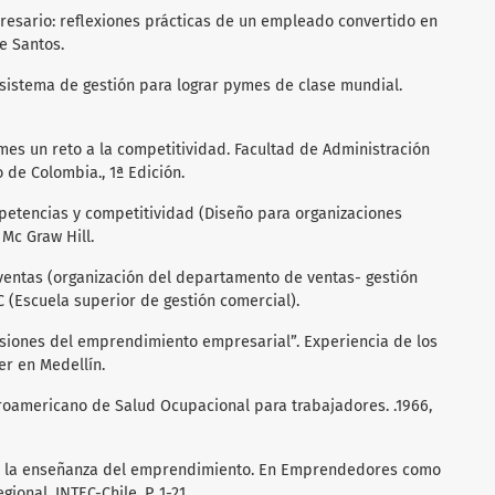
presario: reflexiones prácticas de un empleado convertido en
e Santos.
vo sistema de gestión para lograr pymes de clase mundial.
. Pymes un reto a la competitividad. Facultad de Administración
de Colombia., 1ª Edición.
petencias y competitividad (Diseño para organizaciones
 Mc Graw Hill.
e ventas (organización del departamento de ventas- gestión
C (Escuela superior de gestión comercial).
ensiones del emprendimiento empresarial”. Experiencia de los
r en Medellín.
roamericano de Salud Ocupacional para trabajadores. .1966,
e en la enseñanza del emprendimiento. En Emprendedores como
ional. INTEC-Chile. P. 1-21.