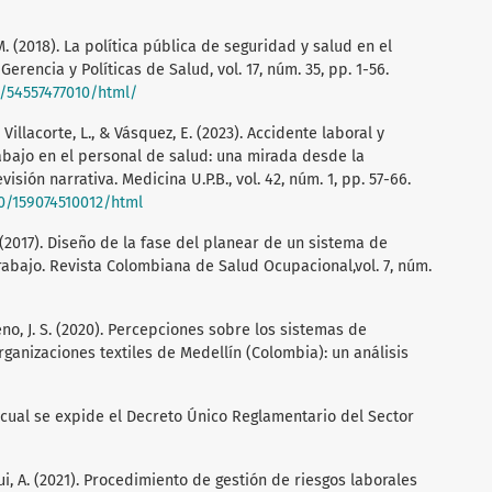
M. (2018). La política pública de seguridad y salud en el
erencia y Políticas de Salud, vol. 17, núm. 35, pp. 1-56.
5/54557477010/html/
, Villacorte, L., & Vásquez, E. (2023). Accidente laboral y
rabajo en el personal de salud: una mirada desde la
visión narrativa. Medicina U.P.B., vol. 42, núm. 1, pp. 57-66.
90/159074510012/html
M. (2017). Diseño de la fase del planear de un sistema de
rabajo. Revista Colombiana de Salud Ocupacional,vol. 7, núm.
no, J. S. (2020). Percepciones sobre los sistemas de
rganizaciones textiles de Medellín (Colombia): un análisis
 cual se expide el Decreto Único Reglamentario del Sector
ui, A. (2021). Procedimiento de gestión de riesgos laborales