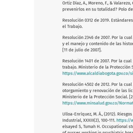
Ortiz Díaz, A., Moreno, F., & Valarezo
prevenirlos en su totalidad? Polo del
Resolución 0312 de 2019. Estándares
el Trabajo.
Resolución 2346 de 2007. Por la cua
y el manejo y contenido de las histor
[11 de julio de 2007].
Resolución 1401 de 2007. Por la cual
trabajo. Ministerio de la Protección 
https://www.alcaldiabogota.gov.co/
Resolución 4502 de 2012. Por la cual
otorgamiento y renovación de las lic
Ministerio de la Protección Social. [
https://www.minsalud.gov.co/Nor
Ulloa-Enríquez, M. Á., (2012). Riesgo
Industrial, XXXIII(2), 100-111.
https://
elsayed S, Tumah H. Occupational st
of nurses working in psychiatric hosp