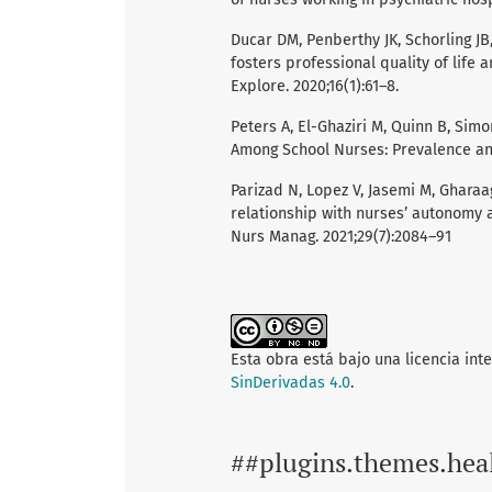
Ducar DM, Penberthy JK, Schorling JB,
fosters professional quality of life
Explore. 2020;16(1):61–8.
Peters A, El-Ghaziri M, Quinn B, Simo
Among School Nurses: Prevalence and
Parizad N, Lopez V, Jasemi M, Gharaag
relationship with nurses’ autonomy a
Nurs Manag. 2021;29(7):2084–91
Esta obra está bajo una licencia int
SinDerivadas 4.0
.
##plugins.themes.hea