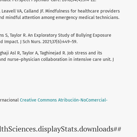
 Leavell VA, Calland JF. Mindfulness for healthcare providers
 and mindful attention among emergency medical technicians.
ns S, Taylor R. An Exploratory Study of Bullying Exposure
 Impact. J Sch Nurs. 2021;37(6):449–59.
haji Asl R, Taylor A, Taghinejad R. Job stress and its
nd nurse–physician collaboration in intensive care unit. J
ernacional
Creative Commons Atribución-NoComercial-
lthSciences.displayStats.downloads##