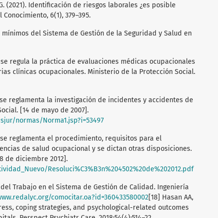
, G. (2021). Identificación de riesgos laborales ¿es posible
 Conocimiento, 6(1), 379–395.
 mínimos del Sistema de Gestión de la Seguridad y Salud en
l se regula la práctica de evaluaciones médicas ocupacionales
ias clínicas ocupacionales. Ministerio de la Protección Social.
 se reglamenta la investigación de incidentes y accidentes de
Social. [14 de mayo de 2007].
sisjur/normas/Norma1.jsp?i=53497
 se reglamenta el procedimiento, requisitos para el
encias de salud ocupacional y se dictan otras disposiciones.
28 de diciembre 2012].
matividad_Nuevo/Resoluci%C3%B3n%204502%20de%202012.pdf
s del Trabajo en el Sistema de Gestión de Calidad. Ingeniería
www.redalyc.org/comocitar.oa?id=360433580002
[18] Hasan AA,
ress, coping strategies, and psychological-related outcomes
itals. Perspect Psychiatr Care. 2018;54(4):514–22.