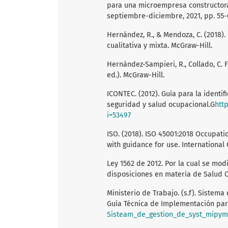
para una microempresa constructora. 
septiembre-diciembre, 2021, pp. 55-
Hernández, R., & Mendoza, C. (2018). 
cualitativa y mixta. McGraw-Hill.
Hernández-Sampieri, R., Collado, C. F.
ed.). McGraw-Hill.
ICONTEC. (2012). Guía para la identif
seguridad y salud ocupacional.G
htt
i=53497
ISO. (2018). ISO 45001:2018 Occupa
with guidance for use. International
Ley 1562 de 2012. Por la cual se mod
disposiciones en materia de Salud Oc
Ministerio de Trabajo. (s.f). Sistema
Guía Técnica de Implementación pa
Sisteam_de_gestion_de_syst_mipym