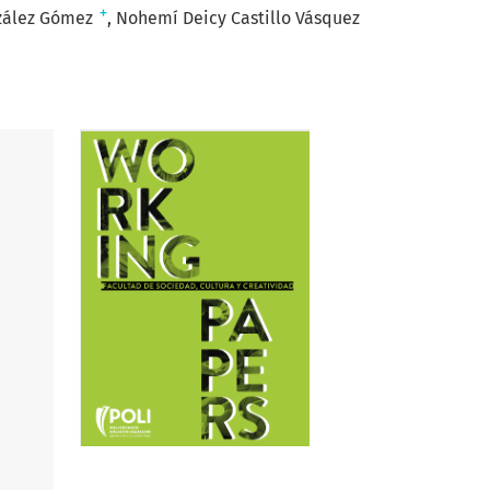
+
nzález Gómez
Nohemí Deicy Castillo Vásquez