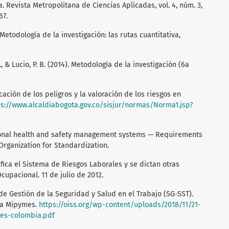
Revista Metropolitana de Ciencias Aplicadas, vol. 4, núm. 3,
67.
Metodología de la investigación: las rutas cuantitativa,
, & Lucio, P. B. (2014). Metodología de la investigación (6a
icación de los peligros y la valoración de los riesgos en
ps://www.alcaldiabogota.gov.co/sisjur/normas/Norma1.jsp?
tional health and safety management systems — Requirements
 Organization for Standardization.
ifica el Sistema de Riesgos Laborales y se dictan otras
upacional. 11 de julio de 2012.
 de Gestión de la Seguridad y Salud en el Trabajo (SG-SST).
ra Mipymes.
https://oiss.org/wp-content/uploads/2018/11/21-
es-colombia.pdf