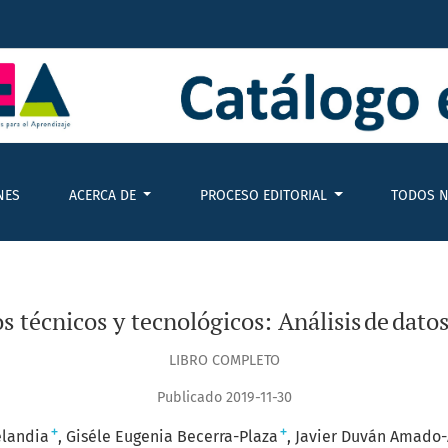
: Análisis de datos abiertos en Colombia
NES
ACERCA DE
PROCESO EDITORIAL
TODOS N
técnicos y tecnológicos: Análisis de dato
LIBRO COMPLETO
Publicado 2019-11-30
+
+
elandia
Giséle Eugenia Becerra-Plaza
Javier Duván Amado-