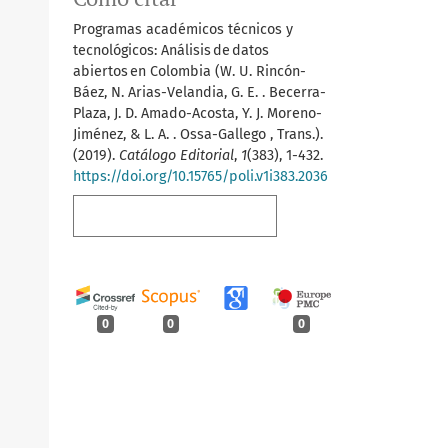
Programas académicos técnicos y
tecnológicos: Análisis de datos
abiertos en Colombia (W. U. Rincón-
Báez, N. Arias-Velandia, G. E. . Becerra-
Plaza, J. D. Amado-Acosta, Y. J. Moreno-
Jiménez, & L. A. . Ossa-Gallego , Trans.).
(2019).
Catálogo Editorial
,
1
(383), 1-432.
https://doi.org/10.15765/poli.v1i383.2036
Más formatos de cita
0
0
0