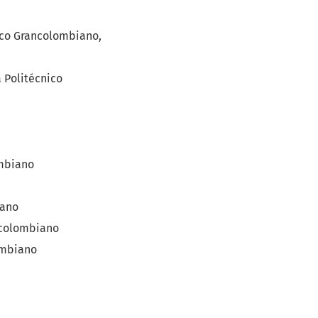
nico Grancolombiano,
 Politécnico
ombiano
iano
ancolombiano
lombiano