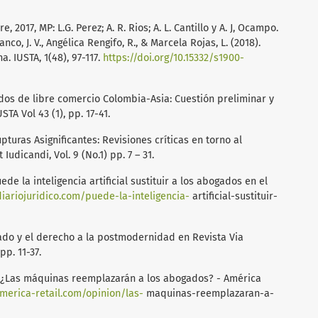
, 2017, MP: L.G. Perez; A. R. Rios; A. L. Cantillo y A. J, Ocampo.
nco, J. V., Angélica Rengifo, R., & Marcela Rojas, L. (2018).
. IUSTA, 1(48), 97-117.
https://doi.org/10.15332/s1900-
ados de libre comercio Colombia-Asia: Cuestión preliminar y
TA Vol 43 (1), pp. 17-41.
pturas Asignificantes: Revisiones críticas en torno al
Iudicandi, Vol. 9 (No.1) pp. 7 – 31.
de la inteligencia artificial sustituir a los abogados en el
iariojuridico.com/puede-la-inteligencia-
artificial-sustituir-
tado y el derecho a la postmodernidad en Revista Via
pp. 11-37.
). ¿Las máquinas reemplazarán a los abogados? - América
merica-retail.com/opinion/las-
maquinas-reemplazaran-a-