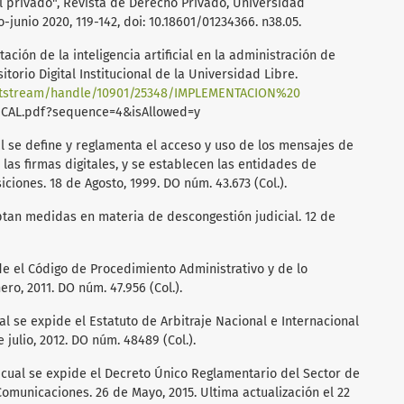
l privado", Revista de Derecho Privado, Universidad
junio 2020, 119-142, doi: 10.18601/01234366. n38.05.
tación de la inteligencia artificial en la administración de
torio Digital Institucional de la Universidad Libre.
o/bitstream/handle/10901/25348/IMPLEMENTACION%20
CAL.pdf?sequence=4&isAllowed=y
al se define y reglamenta el acceso y uso de los mensajes de
 las firmas digitales, y se establecen las entidades de
iciones. 18 de Agosto, 1999. DO núm. 43.673 (Col.).
optan medidas en materia de descongestión judicial. 12 de
ide el Código de Procedimiento Administrativo y de lo
ro, 2011. DO núm. 47.956 (Col.).
al se expide el Estatuto de Arbitraje Nacional e Internacional
 julio, 2012. DO núm. 48489 (Col.).
 cual se expide el Decreto Único Reglamentario del Sector de
Comunicaciones. 26 de Mayo, 2015. Ultima actualización el 22