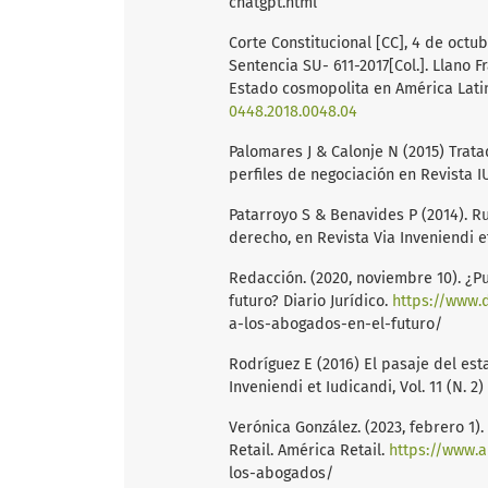
chatgpt.html
Corte Constitucional [CC], 4 de octubre
Sentencia SU- 611-2017[Col.]. Llano Fra
Estado cosmopolita en América Latina
0448.2018.0048.04
Palomares J & Calonje N (2015) Trat
perfiles de negociación en Revista IUS
Patarroyo S & Benavides P (2014). Ru
derecho, en Revista Via Inveniendi et 
Redacción. (2020, noviembre 10). ¿Pue
futuro? Diario Jurídico.
https://www.d
a-los-abogados-en-el-futuro/
Rodríguez E (2016) El pasaje del es
Inveniendi et Iudicandi, Vol. 11 (N. 2) 
Verónica González. (2023, febrero 1
Retail. América Retail.
https://www.a
los-abogados/