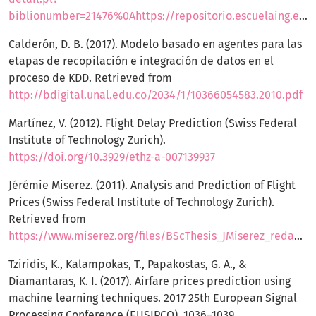
biblionumber=21476%0Ahttps://repositorio.escuelaing.edu.co/handle/001/797
Calderón, D. B. (2017). Modelo basado en agentes para las
etapas de recopilación e integración de datos en el
proceso de KDD. Retrieved from
http://bdigital.unal.edu.co/2034/1/10366054583.2010.pdf
Martínez, V. (2012). Flight Delay Prediction (Swiss Federal
Institute of Technology Zurich).
https://doi.org/10.3929/ethz-a-007139937
Jérémie Miserez. (2011). Analysis and Prediction of Flight
Prices (Swiss Federal Institute of Technology Zurich).
Retrieved from
https://www.miserez.org/files/BScThesis_JMiserez_redacted.pdf
Tziridis, K., Kalampokas, T., Papakostas, G. A., &
Diamantaras, K. I. (2017). Airfare prices prediction using
machine learning techniques. 2017 25th European Signal
Processing Conference (EUSIPCO), 1036–1039.