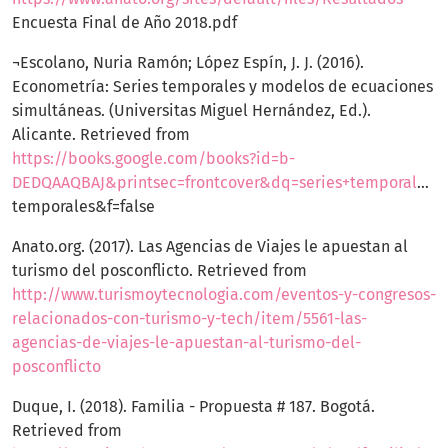
Encuesta Final de Año 2018.pdf
¬Escolano, Nuria Ramón; López Espín, J. J. (2016).
Econometría: Series temporales y modelos de ecuaciones
simultáneas. (Universitas Miguel Hernández, Ed.).
Alicante. Retrieved from
https://books.google.com/books?id=b-
DEDQAAQBAJ&printsec=frontcover&dq=series+temporales&hl=en&sa=X&ved=0ahUKEwjjuZWF2rThAhUPyoUKHT5vCDIQ6AEIYTAH#v=onepage&q=series
temporales&f=false
Anato.org. (2017). Las Agencias de Viajes le apuestan al
turismo del posconflicto. Retrieved from
http://www.turismoytecnologia.com/eventos-y-congresos-
relacionados-con-turismo-y-tech/item/5561-las-
agencias-de-viajes-le-apuestan-al-turismo-del-
posconflicto
Duque, I. (2018). Familia - Propuesta # 187. Bogotá.
Retrieved from