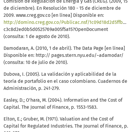
Comision de Regulación de Energía y Gas (CREG). (2009, 15
de diciembre). En Resolución 180 - 15 de diciembre de
2009. www.creg.gov.co [en línea] Disponible en:
http://domino.creg.gov.co/Publicac.nsf/1c09d18d2d5ffb5b05256eee00709c02/ebb7
c3c8d2ed0b5d0525769a005f5a15?OpenDocument
(consulta: 1 de agosto de 2010).
Damodaran, A. (2010, 1 de abril). The Data Page [en línea]
Disponible en: http:// pages.stern.nyu.edu/~adamodar/
(consulta: 10 de julio de 2010).
Dubova, I. (2005). La validación y aplicabilidad de la
teoría de portafolio en el caso colombiano. Cuadernos de
Administración, p. 241-279.
Easley, D.; O’hara, M. (2004). Information and the Cost of
Capital. The Journal of Finance, p. 1553-1583.
Elton, E.; Gruber, M. (1971). Valuation and the Cost of
Capital for Regulated Industries. The Journal of Finance, p.