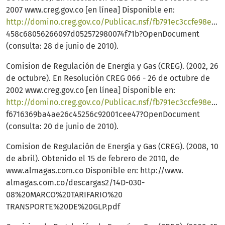
2007 www.creg.gov.co [en línea] Disponible en:
http://domino.creg.gov.co/Publicac.nsf/fb791ec3ccfe98e065256751001e9e67/
458c68056266097d052572980074f71b?OpenDocument
(consulta: 28 de junio de 2010).
Comision de Regulación de Energía y Gas (CREG). (2002, 26
de octubre). En Resolución CREG 066 - 26 de octubre de
2002 www.creg.gov.co [en línea] Disponible en:
http://domino.creg.gov.co/Publicac.nsf/fb791ec3ccfe98e065256751001e9e67/
f6716369ba4ae26c45256c92001cee47?OpenDocument
(consulta: 20 de junio de 2010).
Comision de Regulación de Energía y Gas (CREG). (2008, 10
de abril). Obtenido el 15 de febrero de 2010, de
www.almagas.com.co Disponible en: http://www.
almagas.com.co/descargas2/14D-030-
08%20MARCO%20TARIFARIO%20
TRANSPORTE%20DE%20GLP.pdf