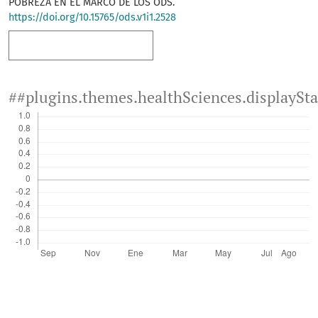
POBREZA EN EL MARCO DE LOS ODS.
https://doi.org/10.15765/ods.v1i1.2528
Más formatos de cita
##plugins.themes.healthSciences.displaySt