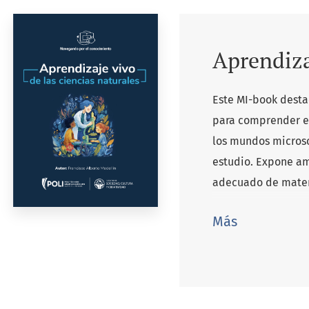
Aprendiza
Este MI-book desta
para comprender el
los mundos microsc
estudio. Expone am
adecuado de materi
proceso.
Más
Detalla metodología
funciones de los ni
sistemas de medici
laboratorio, ejerci
e hipotéticos, fome