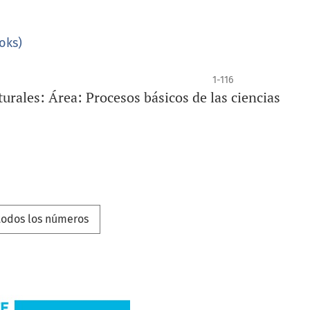
 con el enfoque en el estudiante y su proceso de aprendizaje.
oks)
1-116
-26-3
turales: Área: Procesos básicos de las ciencias
todos los números