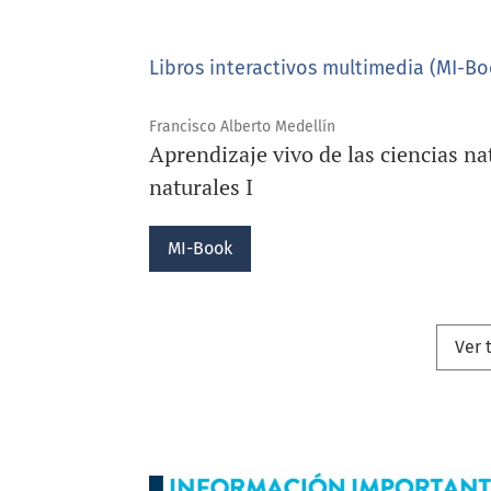
científica, siempre
Libros interactivos multimedia (MI-Bo
Francisco Alberto Medellín
ISBN: 978-628-7840
Aprendizaje vivo de las ciencias na
naturales I
MI-Book
Ver 