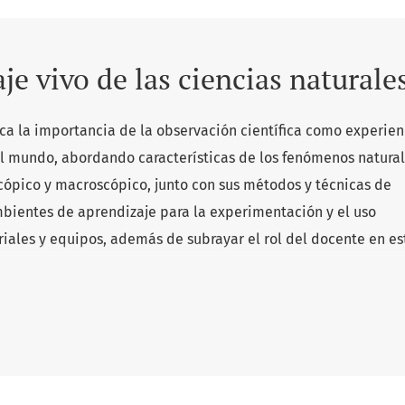
je vivo de las ciencias naturale
ca la importancia de la observación científica como experien
 mundo, abordando características de los fenómenos natural
ópico y macroscópico, junto con sus métodos y técnicas de
bientes de aprendizaje para la experimentación y el uso
ales y equipos, además de subrayar el rol del docente en es
s analíticas para estudiar la materia y examina las estructur
veles de organización en la naturaleza. Además, profundiza en
ón en ciencias naturales, describiendo procedimientos de
cios de aplicación y diseño de actividades basadas en casos r
ntando la comprensión y el análisis crítico en la experiment