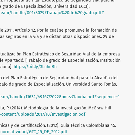
022). Propuesta de Plan Estratégico de Seguridad Vial para la
e grado de Especialización, Universidad ECCI].
itstream/handle/001/3029/Trabajo%20de%20grado.pdf?
e 2011. Artículo 12. Por la cual se promueve la formación de
s seguros en la vía y se dictan otras disposiciones. 29 de
Actualización Plan Estratégico de Seguridad Vial de la empresa
 Apartadó. [Trabajo de grado de Especialización, Institución
biano].
https://bit.ly/3LuhuBh
o del Plan Estratégico de Seguridad Vial para la Alcaldía del
abajo de grado de Especialización, Universidad Santo Tomás,
stream/handle/11634/49167/2022GomezClaudia.pdf?sequence=1
ta, P. (2014). Metodología de la investigación. McGraw Hill
-content/uploads/2017/10/Investigacion.pdf
cas y de Certificación. (2012). Guía Técnica Colombiana 45.
vo/normatividad/GTC_45_DE_2012.pdf