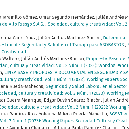
ea Jaramillo Gómez, Omar Segundo Hernández, Julián Andrés M
 de Alto Riesgo S.A.S.
,
Sociedad, cultura y creatividad: Vol. 
olina Caro López, Julián Andrés Martinez-Rincon,
Determinaci
estión de Seguridad y Salud en el Trabajo para ASOBASTOS
,
y Creatividad
o Waltero, Julián Andrés Martinez-Rincon,
Propuesta Base del 
dad, cultura y creatividad: Vol. 2 Núm. 1 (2023): Working Pape
on,
LINEA BASE Y PROPUESTA DOCUMENTAL EN SEGURIDAD Y SAL
ultura y creatividad: Vol. 1 Núm. 1 (2022): Working Papers Soc
Milena Rueda-Mahecha,
Seguridad y Salud Laboral en el Sector 
ociedad, cultura y creatividad: Vol. 2 Núm. 1 (2023): Working 
sar Guerra Manrique, Edgar Duván Suarez Rincón, Julián André
Sociedad, cultura y creatividad: Vol. 2 Núm. 1 (2023): Working
ecilia Ramírez Ríos, Yohanna Milena Rueda-Mahecha,
SGSST en 
 Vol. 2 Núm. 1 (2023): Working Papers Sociedad Cultura y Creat
rine Avendaño Chaparro , Adriana Paola Ramírez Chacón , Cris