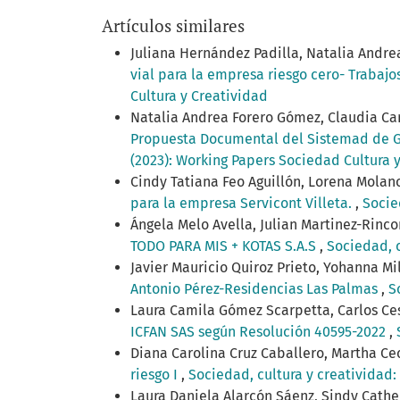
Artículos similares
Juliana Hernández Padilla, Natalia Andr
vial para la empresa riesgo cero- Trabajos
Cultura y Creatividad
Natalia Andrea Forero Gómez, Claudia Car
Propuesta Documental del Sistemad de G
(2023): Working Papers Sociedad Cultura 
Cindy Tatiana Feo Aguillón, Lorena Molan
para la empresa Servicont Villeta.
,
Socie
Ángela Melo Avella, Julian Martinez-Rinc
TODO PARA MIS + KOTAS S.A.S
,
Sociedad, c
Javier Mauricio Quiroz Prieto, Yohanna 
Antonio Pérez-Residencias Las Palmas
,
S
Laura Camila Gómez Scarpetta, Carlos Ce
ICFAN SAS según Resolución 40595-2022
,
Diana Carolina Cruz Caballero, Martha C
riesgo I
,
Sociedad, cultura y creatividad:
Laura Daniela Alarcón Sáenz, Sindy Cathe