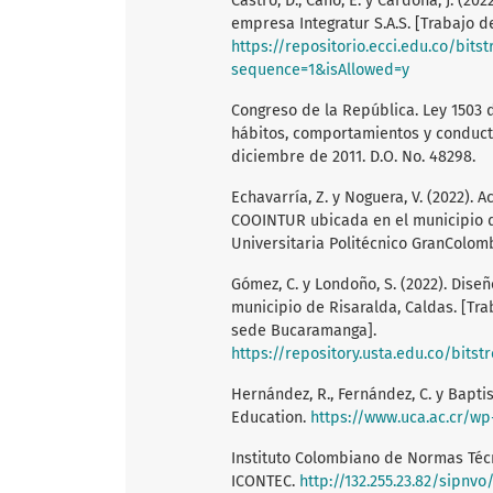
Castro, D., Cano, E. y Cardona, J. (2
empresa Integratur S.A.S. [Trabajo d
https://repositorio.ecci.edu.co/b
sequence=1&isAllowed=y
Congreso de la República. Ley 1503 d
hábitos, comportamientos y conducta
diciembre de 2011. D.O. No. 48298.
Echavarría, Z. y Noguera, V. (2022). 
COOINTUR ubicada en el municipio de
Universitaria Politécnico GranColom
Gómez, C. y Londoño, S. (2022). Diseñ
municipio de Risaralda, Caldas. [Tr
sede Bucaramanga].
https://repository.usta.edu.co/bit
Hernández, R., Fernández, C. y Baptis
Education.
https://www.uca.ac.cr/wp
Instituto Colombiano de Normas Técni
ICONTEC.
http://132.255.23.82/sipn