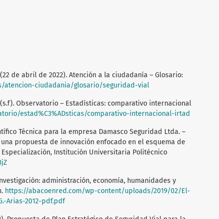
(22 de abril de 2022). Atención a la ciudadanía – Glosario:
es/atencion-ciudadania/glosario/seguridad-vial
(s.f). Observatorio – Estadísticas: comparativo internacional
vatorio/estad%C3%ADsticas/comparativo-internacional-irtad
entífico Técnica para la empresa Damasco Seguridad Ltda. –
ño una propuesta de innovación enfocado en el esquema de
Especialización, Institución Universitaria Politécnico
3jZ
 investigación: administración, economía, humanidades y
n.
https://abacoenred.com/wp-content/uploads/2019/02/El-
.-Arias-2012-pdf.pdf