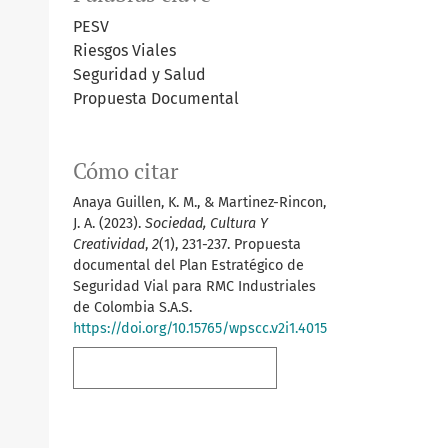
PESV
Riesgos Viales
Seguridad y Salud
Propuesta Documental
Cómo citar
Anaya Guillen, K. M., & Martinez-Rincon,
J. A. (2023).
Sociedad, Cultura Y
Creatividad
,
2
(1), 231-237. Propuesta
documental del Plan Estratégico de
Seguridad Vial para RMC Industriales
de Colombia S.A.S.
https://doi.org/10.15765/wpscc.v2i1.4015
Más formatos de cita