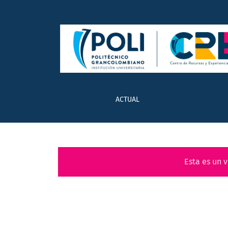
Theatron: Fotorreportaje
ACTUAL
Esta es un 