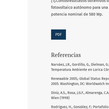
[1].Conlosresultados obtenidos d
fotovoltaico autónomo para una 
potencia nominal de 580 Wp.
PDF
Referencias
Narváez, J.R., Gordillo, G., Dielman, 
Temperatura Ambiente en Lorica Córdo
Renewable 2005,: Global Status Repo
2005. Washington, DC: Worldwatch Ins
Diniz, A.S., Rosa, J.G.F., Almarenga, 
Wien (1998)
Rodríguez, H., González, F.: Portaf