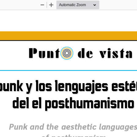
Zoom
Zoom
Out
In
punk y los lenguajes esté
 punk y los lenguajes esté
del el posthumanismo
del el posthumanismo
Punk and the aesthetic language