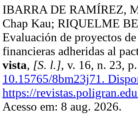
IBARRA DE RAMÍREZ, M
Chap Kau; RIQUELME BENÍ
Evaluación de proyectos de
financieras adheridas al pa
vista
,
[S. l.]
, v. 16, n. 23, 
10.15765/8bm23j71.
Dispon
https://revistas.poligran.e
Acesso em: 8 aug. 2026.