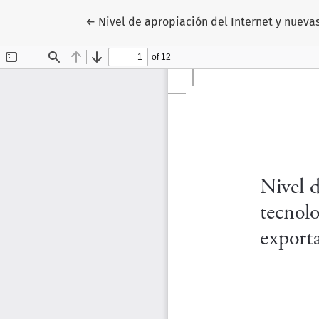
Volver a los detalles del artículo
←
Nivel de apropiación del Internet y nuev