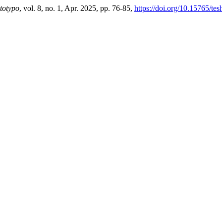
totypo
, vol. 8, no. 1, Apr. 2025, pp. 76-85,
https://doi.org/10.15765/te