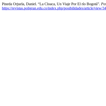
Pineda Orjuela, Daniel. “La Cloaca, Un Viaje Por El río Bogotá”.
Pos
https://revistas.poligran.edu.co/index.php/posibilidades/article/view/3