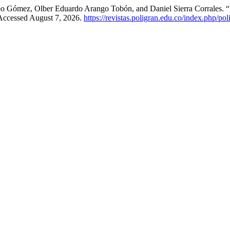
epo Gómez, Olber Eduardo Arango Tobón, and Daniel Sierra Corrales. 
 Accessed August 7, 2026.
https://revistas.poligran.edu.co/index.php/pol