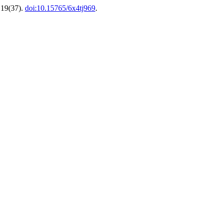
 19(37).
doi:10.15765/6x4tj969
.