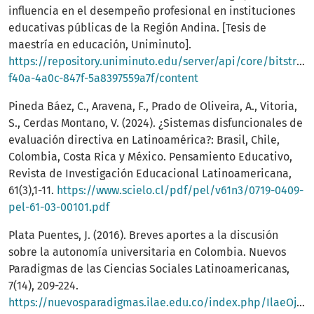
influencia en el desempeño profesional en instituciones
educativas públicas de la Región Andina. [Tesis de
maestría en educación, Uniminuto].
https://repository.uniminuto.edu/server/api/core/bitstrea
f40a-4a0c-847f-5a8397559a7f/content
Pineda Báez, C., Aravena, F., Prado de Oliveira, A., Vitoria,
S., Cerdas Montano, V. (2024). ¿Sistemas disfuncionales de
evaluación directiva en Latinoamérica?: Brasil, Chile,
Colombia, Costa Rica y México. Pensamiento Educativo,
Revista de Investigación Educacional Latinoamericana,
61(3),1-11.
https://www.scielo.cl/pdf/pel/v61n3/0719-0409-
pel-61-03-00101.pdf
Plata Puentes, J. (2016). Breves aportes a la discusión
sobre la autonomía universitaria en Colombia. Nuevos
Paradigmas de las Ciencias Sociales Latinoamericanas,
7(14), 209-224.
https://nuevosparadigmas.ilae.edu.co/index.php/IlaeOjs/article/view/99/231