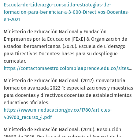
Escuela-de-Liderazgo-consolida-estrategias-de-
formacion-para-beneficiar-a-3-000-Directivos-Docentes-
en-2021
Ministerio de Educación Nacional y Fundación
Empresarios por la Educación [FExE] & Organización de
Estados Iberoamericanos. (2020). Escuela de Liderazgo
para Directivos Docentes: bases para su despliegue
curricular.
https://contactomaestro.colombiaaprende.edu.co/sites/default/files/maestrospublic/descargables_block/Escuela%20de%20Liderazgo%202020.pdf
Ministerio de Educación Nacional. (2017). Convocatoria
formación avanzada 2022-1: especializaciones y maestrías
para docentes y directivos docentes de establecimientos
educativos oficiales.
https://www.mineducacion.gov.co/1780/articles-
409760_recurso_4.pdf
Ministerio de Educación Nacional. (2016). Resolución
15683 de 2016. Por la cual se subroga el Anexo I de la