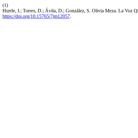
(1)
Hurrle, I.; Torres, D.; Ávila, D.; González, S. Olivia Meza. La Vo
https://doi.org/10.15765/7jm12057
.