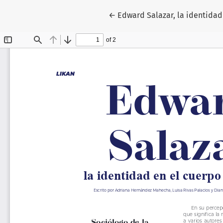
Volver a los detalles del artí
←
Edward Salazar, la identidad 